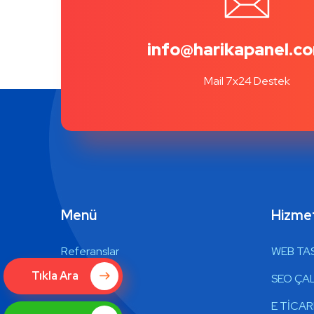
info@harikapanel.co
Mail 7x24 Destek
Menü
Hizmet
Referanslar
WEB TA
Tıkla Ara
Ürünler
SEO ÇAL
Blog
E TİCA