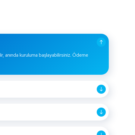
lir, anında kuruluma başlayabilirsiniz. Ödeme