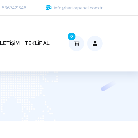
5367421348
info@harikapanel.com.tr
0
İLETİŞİM
TEKLİF AL